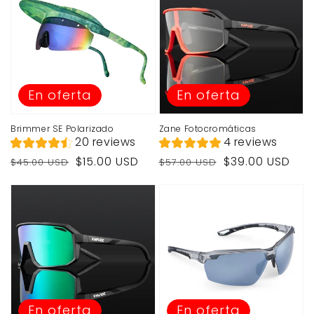
En oferta
En oferta
Brimmer SE Polarizado
Zane Fotocromáticas
20 reviews
4 reviews
Precio
Precio
Precio
Precio
$15.00 USD
$39.00 USD
$45.00 USD
$57.00 USD
habitual
de
habitual
de
venta
venta
En oferta
En oferta