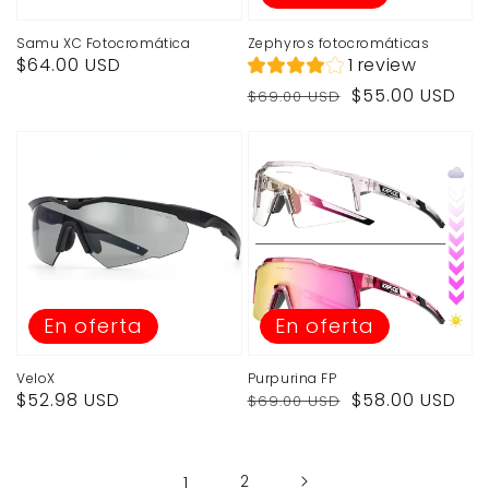
Samu XC Fotocromática
Zephyros fotocromáticas
Precio
1 review
$64.00 USD
habitual
Precio
Precio
$55.00 USD
$69.00 USD
habitual
de
venta
En oferta
En oferta
VeloX
Purpurina FP
Precio
Precio
Precio
$52.98 USD
$58.00 USD
$69.00 USD
de
habitual
de
venta
venta
1
2