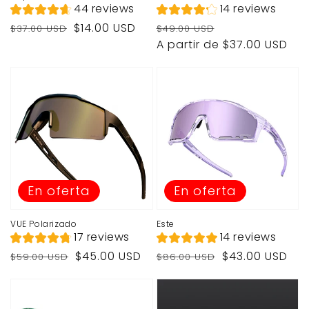
44 reviews
14 reviews
Precio
Precio
Precio
Precio
$14.00 USD
$37.00 USD
$49.00 USD
habitual
de
habitual
de
A partir de $37.00 USD
venta
venta
En oferta
En oferta
VUE Polarizado
Este
17 reviews
14 reviews
Precio
Precio
Precio
Precio
$45.00 USD
$43.00 USD
$59.00 USD
$86.00 USD
habitual
de
habitual
de
venta
venta