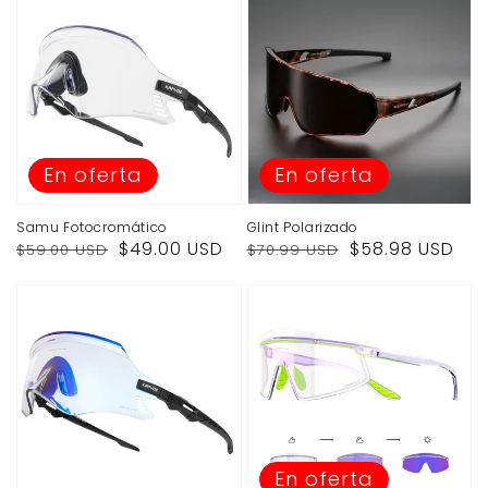
En oferta
En oferta
Samu Fotocromático
Glint Polarizado
Precio
Precio
Precio
Precio
$49.00 USD
$58.98 USD
$59.00 USD
$70.99 USD
habitual
de
habitual
de
venta
venta
En oferta