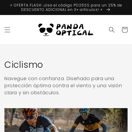
Ir
⚡️ OFERTA FLASH: ¡Usa el código PO25SS para un 25% de
directamente
DESCUENTO ADICIONAL en 3+ artículos! ⚡️
al contenido
Carrit
Colección:
Ciclismo
Navegue con confianza. Diseñado para una
protección óptima contra el viento y una visión
clara y sin obstáculos.