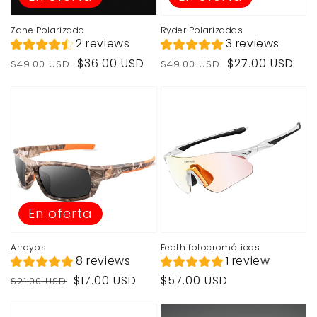
Zane Polarizado
Ryder Polarizadas
2 reviews
3 reviews
Precio
Precio
Precio
Precio
$36.00 USD
$27.00 USD
$49.00 USD
$49.00 USD
habitual
de
habitual
de
venta
venta
En oferta
Arroyos
Feath fotocromáticas
8 reviews
1 review
Precio
Precio
Precio
$17.00 USD
$57.00 USD
$21.00 USD
habitual
de
habitual
venta