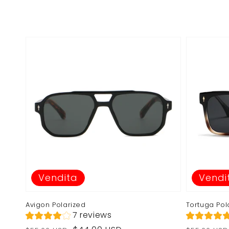
di
di
di
di
listino
vendita
listino
vendita
Vendita
Vendi
Avigon Polarized
Tortuga Pol
7 reviews