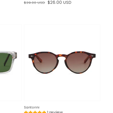
Prezzo
Prezzo
$26.00 USD
$39.00 USD
di
di
listino
vendita
Santorini
1 review