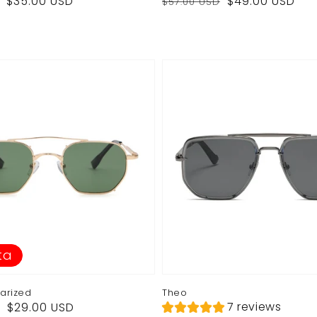
Prezzo
Prezzo
$35.00 USD
$49.00 USD
$57.00 USD
di
di
listino
vendita
ta
arized
Theo
7 reviews
$29.00 USD