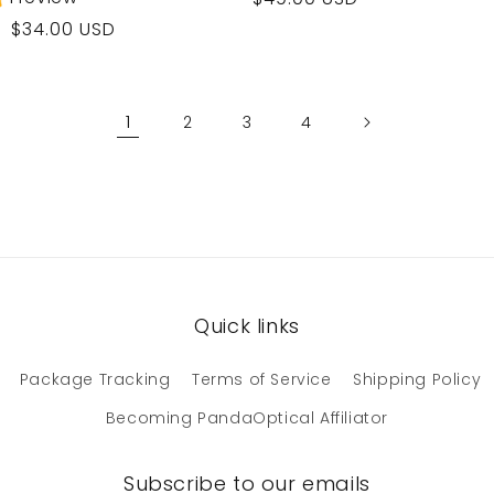
di
$34.00 USD
listino
1
2
3
4
Quick links
Package Tracking
Terms of Service
Shipping Policy
Becoming PandaOptical Affiliator
Subscribe to our emails