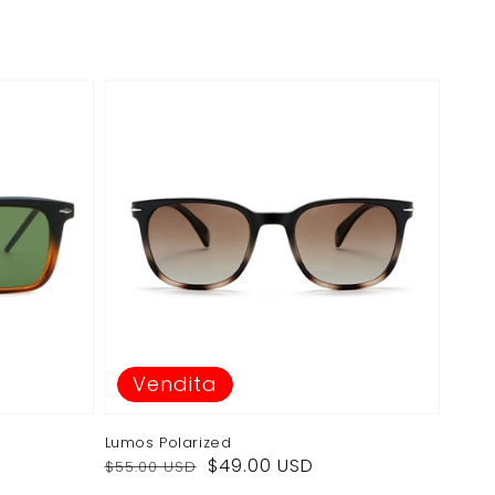
di
di
listino
vendita
Vendita
Lumos Polarized
Prezzo
Prezzo
$49.00 USD
$55.00 USD
di
di