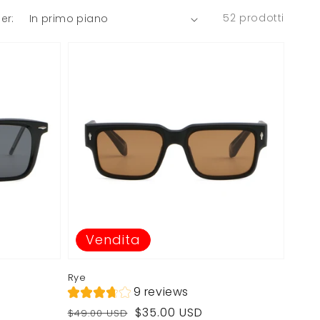
52 prodotti
er:
Vendita
Rye
9 reviews
Prezzo
Prezzo
$35.00 USD
$49.00 USD