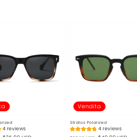
di
listino
ta
Vendita
arized
Stratos Polarized
4 reviews
4 reviews