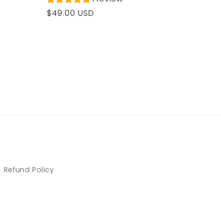
Prezzo
$49.00 USD
di
listino
Refund Policy