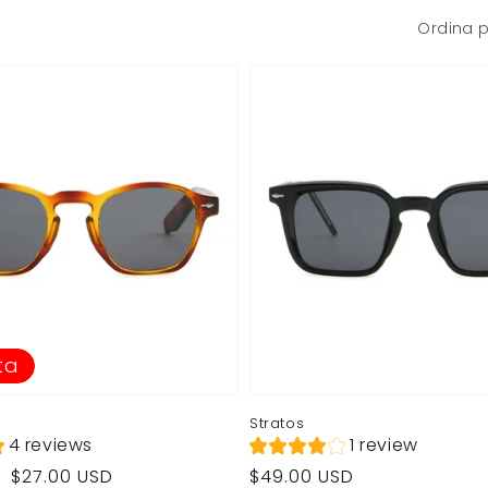
Ordina p
ta
Stratos
4 reviews
1 review
Prezzo
$27.00 USD
$49.00 USD