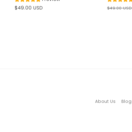
Prezzo
Prezzo
Prezzo
$49.00 USD
$49.00 USD
di
di
di
listino
listino
vendita
About Us
Blog