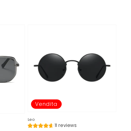
listino
vendita
Vendita
Leo
11 reviews