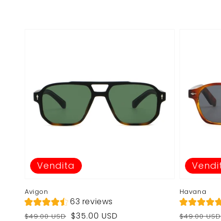
Vendita
Vendi
Avigon
Havana
63 reviews
Prezzo
Prezzo
Prezzo
Prezzo
$35.00 USD
$49.00 USD
$49.00 USD