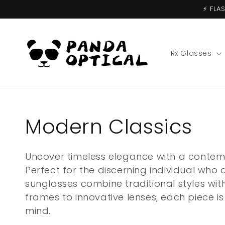
Vai
⚡️ FL
direttamente
ai contenuti
Rx Glasses
Collezione:
Modern Classics
Uncover timeless elegance with a contempo
Perfect for the discerning individual who
sunglasses combine traditional styles wi
frames to innovative lenses, each piece i
mind.