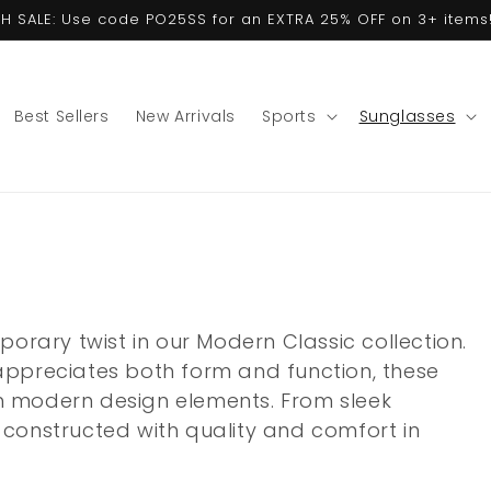
ASH SALE: Use code PO25SS for an EXTRA 25% OFF on 3+ items!
Best Sellers
New Arrivals
Sports
Sunglasses
rary twist in our Modern Classic collection.
 appreciates both form and function, these
th modern design elements. From sleek
s constructed with quality and comfort in