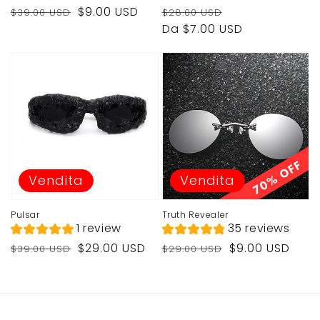
Prezzo
Prezzo
Prezzo
Prezzo
$9.00 USD
$39.00 USD
$28.00 USD
di
di
di
di
Da $7.00 USD
listino
vendita
listino
vendita
Vendita
Vendita
Pulsar
Truth Revealer
1 review
35 reviews
Prezzo
Prezzo
Prezzo
Prezzo
$29.00 USD
$9.00 USD
$39.00 USD
$29.00 USD
di
di
di
di
listino
vendita
listino
vendita