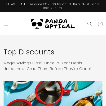
Vai
⚡️ FLASH SALE: Use code PO25SS for an EXTRA 25% OFF on 3+
direttamente
items! ⚡️
ai contenuti
Carrell
Collezione:
Top Discounts
Mega Savings Blast: Once-a-Year Deals
Unleashed! Grab Them Before They're Gone!